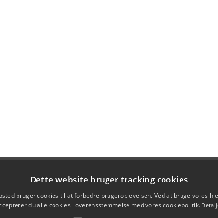
Dette website bruger tracking cookies
sted bruger cookies til at forbedre brugeroplevelsen. Ved at bruge vores 
ccepterer du alle cookies i overensstemmelse med vores cookiepolitik.
Detalj