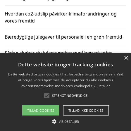
Hvordan co2-udslip påvirker klimaforandringer og
vores fremtid
Bæredygtige julegaver til personale i en grøn fremtid
Sådan skaber du julestemning med bæredygtige
×
adventsgaver til ældre
Dette website bruger tracking cookies
Dette websted bruger cookies til at forbedre brugeroplevelsen. Ved
Sådan skaber du et bæredygtigt hjem med familien i
at bruge vores hjemmeside accepterer du alle cookies i
fokus
overensstemmelse med vores cookiepolitik.
Detaljer
STRENGT NØDVENDIGE
Copyright 2026 - Pilanto Aps
TILLAD COOKIES
TILLAD IKKE COOKIES
Om / kontakt
Blog
Betingelser
VIS DETALJER