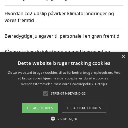
Hvordan co2-udslip påvirker klimaforandringer og
vores fremtid
Bæredygtige julegaver til personale i en grøn fremtid
Sådan skaber du julestemning med bæredygtige
×
adventsgaver til ældre
Dette website bruger tracking cookies
Dette websted bruger cookies til at forbedre brugeroplevelsen. Ved
Sådan skaber du et bæredygtigt hjem med familien i
at bruge vores hjemmeside accepterer du alle cookies i
fokus
overensstemmelse med vores cookiepolitik.
Detaljer
STRENGT NØDVENDIGE
Copyright 2026 - Pilanto Aps
TILLAD COOKIES
TILLAD IKKE COOKIES
Om / kontakt
Blog
Betingelser
VIS DETALJER