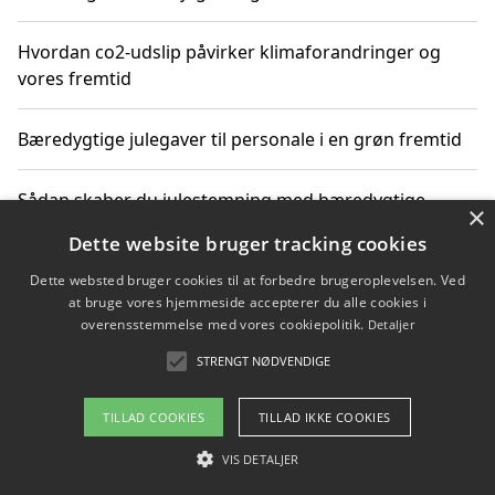
Hvordan co2-udslip påvirker klimaforandringer og
vores fremtid
Bæredygtige julegaver til personale i en grøn fremtid
Sådan skaber du julestemning med bæredygtige
×
adventsgaver til ældre
Dette website bruger tracking cookies
Dette websted bruger cookies til at forbedre brugeroplevelsen. Ved
Sådan skaber du et bæredygtigt hjem med familien i
at bruge vores hjemmeside accepterer du alle cookies i
fokus
overensstemmelse med vores cookiepolitik.
Detaljer
STRENGT NØDVENDIGE
Copyright 2026 - Pilanto Aps
TILLAD COOKIES
TILLAD IKKE COOKIES
Om / kontakt
Blog
Betingelser
VIS DETALJER