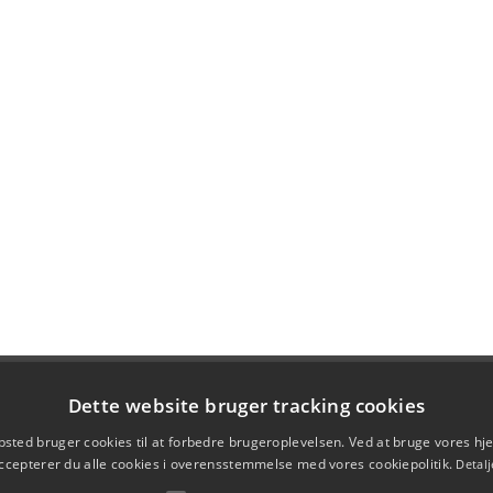
Dette website bruger tracking cookies
sted bruger cookies til at forbedre brugeroplevelsen. Ved at bruge vores 
ccepterer du alle cookies i overensstemmelse med vores cookiepolitik.
Detalj