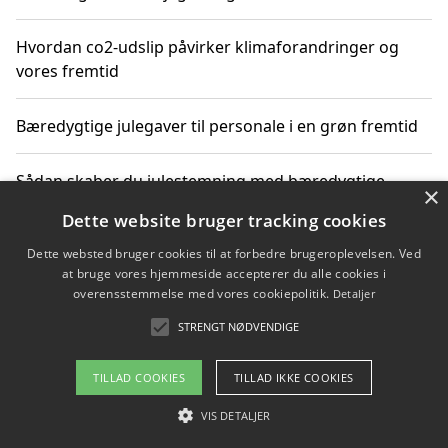
Hvordan co2-udslip påvirker klimaforandringer og
vores fremtid
Bæredygtige julegaver til personale i en grøn fremtid
Sådan skaber du julestemning med bæredygtige
×
adventsgaver til ældre
Dette website bruger tracking cookies
Dette websted bruger cookies til at forbedre brugeroplevelsen. Ved
Sådan skaber du et bæredygtigt hjem med familien i
at bruge vores hjemmeside accepterer du alle cookies i
fokus
overensstemmelse med vores cookiepolitik.
Detaljer
STRENGT NØDVENDIGE
Copyright 2026 - Pilanto Aps
TILLAD COOKIES
TILLAD IKKE COOKIES
Om / kontakt
Blog
Betingelser
VIS DETALJER