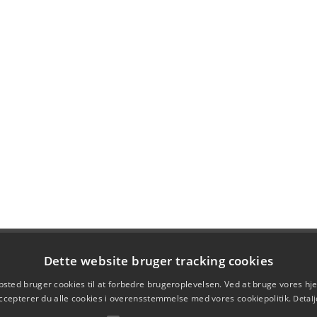
Dette website bruger tracking cookies
sted bruger cookies til at forbedre brugeroplevelsen. Ved at bruge vores 
ccepterer du alle cookies i overensstemmelse med vores cookiepolitik.
Detalj