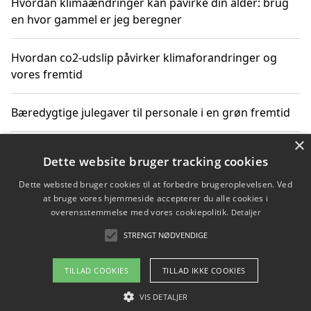
Hvordan klimaændringer kan påvirke din alder: brug
en hvor gammel er jeg beregner
Hvordan co2-udslip påvirker klimaforandringer og
vores fremtid
Bæredygtige julegaver til personale i en grøn fremtid
×
Sådan skaber du julestemning med bæredygtige
Dette website bruger tracking cookies
adventsgaver til ældre
Dette websted bruger cookies til at forbedre brugeroplevelsen. Ved
at bruge vores hjemmeside accepterer du alle cookies i
Sådan skaber du et bæredygtigt hjem med familien i
overensstemmelse med vores cookiepolitik.
Detaljer
fokus
STRENGT NØDVENDIGE
TILLAD COOKIES
TILLAD IKKE COOKIES
Copyright 2026 - Pilanto Aps
VIS DETALJER
Om / kontakt
Blog
Betingelser