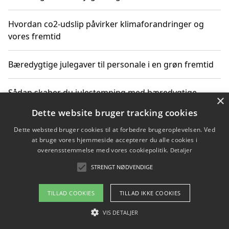
Hvordan co2-udslip påvirker klimaforandringer og
vores fremtid
Bæredygtige julegaver til personale i en grøn fremtid
Sådan skaber du julestemning med bæredygtige
×
adventsgaver til ældre
Dette website bruger tracking cookies
Dette websted bruger cookies til at forbedre brugeroplevelsen. Ved
Sådan skaber du et bæredygtigt hjem med familien i
at bruge vores hjemmeside accepterer du alle cookies i
fokus
overensstemmelse med vores cookiepolitik.
Detaljer
STRENGT NØDVENDIGE
Copyright 2026 - Pilanto Aps
TILLAD COOKIES
TILLAD IKKE COOKIES
Om / kontakt
Blog
Betingelser
VIS DETALJER