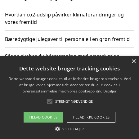
Hvordan co2-udslip påvirker klimaforandringer og
vores fremtid
Bæredygtige julegaver til personale i en grøn fremtid
Sådan skaber du julestemning med bæredygtige
×
adventsgaver til ældre
Dette website bruger tracking cookies
Dette websted bruger cookies til at forbedre brugeroplevelsen. Ved
Sådan skaber du et bæredygtigt hjem med familien i
at bruge vores hjemmeside accepterer du alle cookies i
fokus
overensstemmelse med vores cookiepolitik.
Detaljer
STRENGT NØDVENDIGE
Copyright 2026 - Pilanto Aps
TILLAD COOKIES
TILLAD IKKE COOKIES
Om / kontakt
Blog
Betingelser
VIS DETALJER