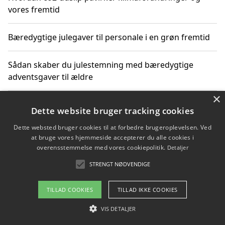
vores fremtid
Bæredygtige julegaver til personale i en grøn fremtid
Sådan skaber du julestemning med bæredygtige
adventsgaver til ældre
×
Sådan skaber du et bæredygtigt hjem med familien i
Dette website bruger tracking cookies
fokus
Dette websted bruger cookies til at forbedre brugeroplevelsen. Ved
at bruge vores hjemmeside accepterer du alle cookies i
overensstemmelse med vores cookiepolitik.
Detaljer
Copyright 2026 - Pilanto Aps
STRENGT NØDVENDIGE
Om / kontakt
Blog
Betingelser
TILLAD COOKIES
TILLAD IKKE COOKIES
VIS DETALJER