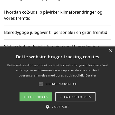
Hvordan co2-udslip påvirker klimaforandringer og
vores fremtid
Bæredygtige julegaver til personale i en grøn fremtid
Sådan skaber du julestemning med bæredygtige
×
adventsgaver til ældre
Dette website bruger tracking cookies
Dette websted bruger cookies til at forbedre brugeroplevelsen. Ved
Sådan skaber du et bæredygtigt hjem med familien i
at bruge vores hjemmeside accepterer du alle cookies i
fokus
overensstemmelse med vores cookiepolitik.
Detaljer
STRENGT NØDVENDIGE
Copyright 2026 - Pilanto Aps
TILLAD COOKIES
TILLAD IKKE COOKIES
Om / kontakt
Blog
Betingelser
VIS DETALJER