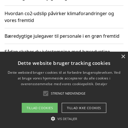
Hvordan co2-udslip påvirker klimaforandringer og
vores fremtid
Bæredygtige julegaver til personale i en grøn fremtid
Sådan skaber du julestemning med bæredygtige
×
adventsgaver til ældre
Dette website bruger tracking cookies
Dette websted bruger cookies til at forbedre brugeroplevelsen. Ved
Sådan skaber du et bæredygtigt hjem med familien i
at bruge vores hjemmeside accepterer du alle cookies i
fokus
overensstemmelse med vores cookiepolitik.
Detaljer
STRENGT NØDVENDIGE
Copyright 2026 - Pilanto Aps
TILLAD COOKIES
TILLAD IKKE COOKIES
Om / kontakt
Blog
Betingelser
VIS DETALJER