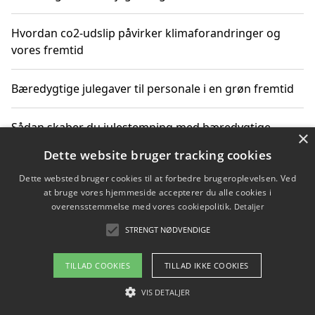
Hvordan co2-udslip påvirker klimaforandringer og
vores fremtid
Bæredygtige julegaver til personale i en grøn fremtid
Sådan skaber du julestemning med bæredygtige
×
adventsgaver til ældre
Dette website bruger tracking cookies
Dette websted bruger cookies til at forbedre brugeroplevelsen. Ved
Sådan skaber du et bæredygtigt hjem med familien i
at bruge vores hjemmeside accepterer du alle cookies i
fokus
overensstemmelse med vores cookiepolitik.
Detaljer
STRENGT NØDVENDIGE
Copyright 2026 - Pilanto Aps
TILLAD COOKIES
TILLAD IKKE COOKIES
Om / kontakt
Blog
Betingelser
VIS DETALJER