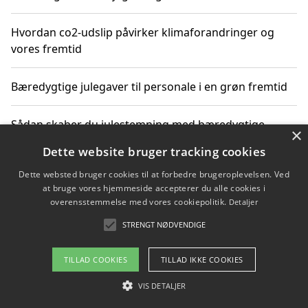
Hvordan co2-udslip påvirker klimaforandringer og
vores fremtid
Bæredygtige julegaver til personale i en grøn fremtid
Sådan skaber du julestemning med bæredygtige
×
adventsgaver til ældre
Dette website bruger tracking cookies
Dette websted bruger cookies til at forbedre brugeroplevelsen. Ved
Sådan skaber du et bæredygtigt hjem med familien i
at bruge vores hjemmeside accepterer du alle cookies i
fokus
overensstemmelse med vores cookiepolitik.
Detaljer
STRENGT NØDVENDIGE
Copyright 2026 - Pilanto Aps
TILLAD COOKIES
TILLAD IKKE COOKIES
Om / kontakt
Blog
Betingelser
VIS DETALJER