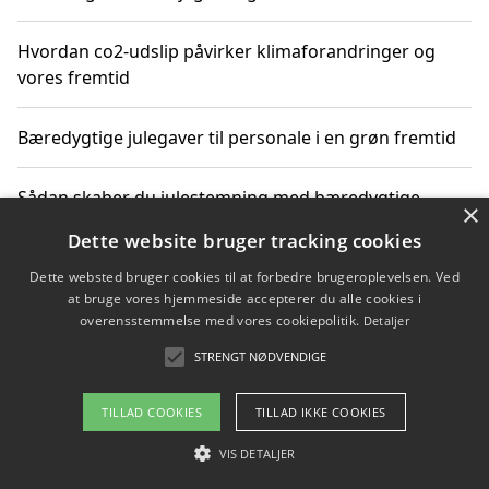
Hvordan co2-udslip påvirker klimaforandringer og
vores fremtid
Bæredygtige julegaver til personale i en grøn fremtid
Sådan skaber du julestemning med bæredygtige
×
adventsgaver til ældre
Dette website bruger tracking cookies
Dette websted bruger cookies til at forbedre brugeroplevelsen. Ved
Sådan skaber du et bæredygtigt hjem med familien i
at bruge vores hjemmeside accepterer du alle cookies i
fokus
overensstemmelse med vores cookiepolitik.
Detaljer
STRENGT NØDVENDIGE
Copyright 2026 - Pilanto Aps
TILLAD COOKIES
TILLAD IKKE COOKIES
Om / kontakt
Blog
Betingelser
VIS DETALJER