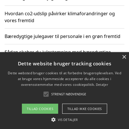
Hvordan co2-udslip påvirker klimaforandringer og
vores fremtid
Bæredygtige julegaver til personale i en grøn fremtid
Sådan skaber du julestemning med bæredygtige
×
adventsgaver til ældre
Dette website bruger tracking cookies
Dette websted bruger cookies til at forbedre brugeroplevelsen. Ved
Sådan skaber du et bæredygtigt hjem med familien i
at bruge vores hjemmeside accepterer du alle cookies i
fokus
overensstemmelse med vores cookiepolitik.
Detaljer
STRENGT NØDVENDIGE
Copyright 2026 - Pilanto Aps
TILLAD COOKIES
TILLAD IKKE COOKIES
Om / kontakt
Blog
Betingelser
VIS DETALJER