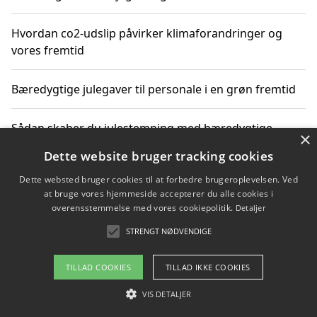
Hvordan co2-udslip påvirker klimaforandringer og
vores fremtid
Bæredygtige julegaver til personale i en grøn fremtid
Sådan skaber du julestemning med bæredygtige
×
adventsgaver til ældre
Dette website bruger tracking cookies
Dette websted bruger cookies til at forbedre brugeroplevelsen. Ved
Sådan skaber du et bæredygtigt hjem med familien i
at bruge vores hjemmeside accepterer du alle cookies i
fokus
overensstemmelse med vores cookiepolitik.
Detaljer
STRENGT NØDVENDIGE
Copyright 2026 - Pilanto Aps
TILLAD COOKIES
TILLAD IKKE COOKIES
Om / kontakt
Blog
Betingelser
VIS DETALJER