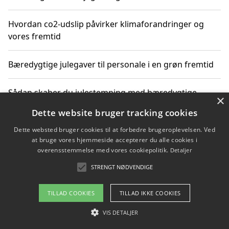
Hvordan co2-udslip påvirker klimaforandringer og
vores fremtid
Bæredygtige julegaver til personale i en grøn fremtid
Sådan skaber du julestemning med bæredygtige
×
adventsgaver til ældre
Dette website bruger tracking cookies
Dette websted bruger cookies til at forbedre brugeroplevelsen. Ved
Sådan skaber du et bæredygtigt hjem med familien i
at bruge vores hjemmeside accepterer du alle cookies i
fokus
overensstemmelse med vores cookiepolitik.
Detaljer
STRENGT NØDVENDIGE
Copyright 2026 - Pilanto Aps
TILLAD COOKIES
TILLAD IKKE COOKIES
Om / kontakt
Blog
Betingelser
VIS DETALJER