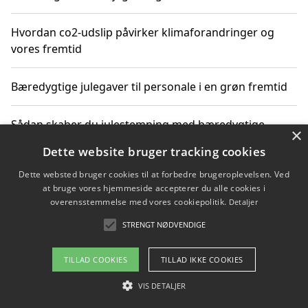
Hvordan co2-udslip påvirker klimaforandringer og
vores fremtid
Bæredygtige julegaver til personale i en grøn fremtid
Sådan skaber du julestemning med bæredygtige
×
adventsgaver til ældre
Dette website bruger tracking cookies
Dette websted bruger cookies til at forbedre brugeroplevelsen. Ved
Sådan skaber du et bæredygtigt hjem med familien i
at bruge vores hjemmeside accepterer du alle cookies i
fokus
overensstemmelse med vores cookiepolitik.
Detaljer
STRENGT NØDVENDIGE
Copyright 2026 - Pilanto Aps
TILLAD COOKIES
TILLAD IKKE COOKIES
Om / kontakt
Blog
Betingelser
VIS DETALJER