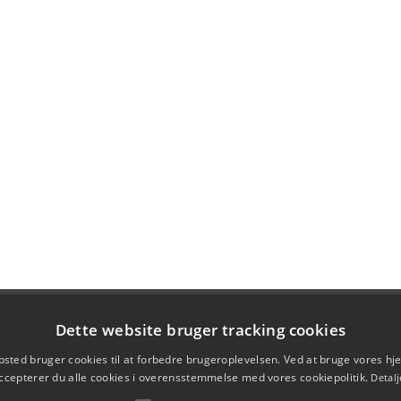
Dette website bruger tracking cookies
sted bruger cookies til at forbedre brugeroplevelsen. Ved at bruge vores 
ccepterer du alle cookies i overensstemmelse med vores cookiepolitik.
Detalj