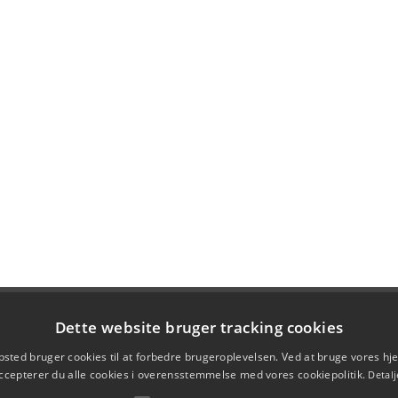
Dette website bruger tracking cookies
sted bruger cookies til at forbedre brugeroplevelsen. Ved at bruge vores 
ccepterer du alle cookies i overensstemmelse med vores cookiepolitik.
Detalj