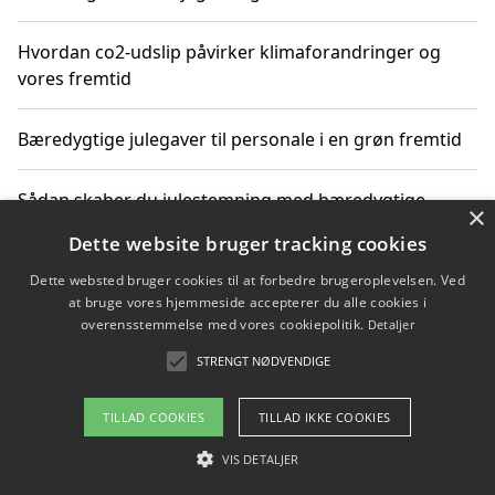
Hvordan co2-udslip påvirker klimaforandringer og
vores fremtid
Bæredygtige julegaver til personale i en grøn fremtid
Sådan skaber du julestemning med bæredygtige
×
adventsgaver til ældre
Dette website bruger tracking cookies
Dette websted bruger cookies til at forbedre brugeroplevelsen. Ved
Sådan skaber du et bæredygtigt hjem med familien i
at bruge vores hjemmeside accepterer du alle cookies i
fokus
overensstemmelse med vores cookiepolitik.
Detaljer
STRENGT NØDVENDIGE
Copyright 2026 - Pilanto Aps
TILLAD COOKIES
TILLAD IKKE COOKIES
Om / kontakt
Blog
Betingelser
VIS DETALJER