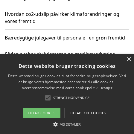
Hvordan co2-udslip påvirker klimaforandringer og
vores fremtid
Bæredygtige julegaver til personale i en grøn fremtid
Sådan skaber du julestemning med bæredygtige
×
adventsgaver til ældre
Dette website bruger tracking cookies
Dette websted bruger cookies til at forbedre brugeroplevelsen. Ved
Sådan skaber du et bæredygtigt hjem med familien i
at bruge vores hjemmeside accepterer du alle cookies i
fokus
overensstemmelse med vores cookiepolitik.
Detaljer
STRENGT NØDVENDIGE
Copyright 2026 - Pilanto Aps
TILLAD COOKIES
TILLAD IKKE COOKIES
Om / kontakt
Blog
Betingelser
VIS DETALJER