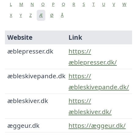
L
M
N
O
P
Q
R
S
T
U
V
W
X
Y
Z
Æ
Ø
Å
Website
Link
æblepresser.dk
https://
æblepresser.dk/
æbleskivepande.dk
https://
æbleskivepande.dk/
æbleskiver.dk
https://
æbleskiver.dk/
æggeur.dk
https://æggeur.dk/