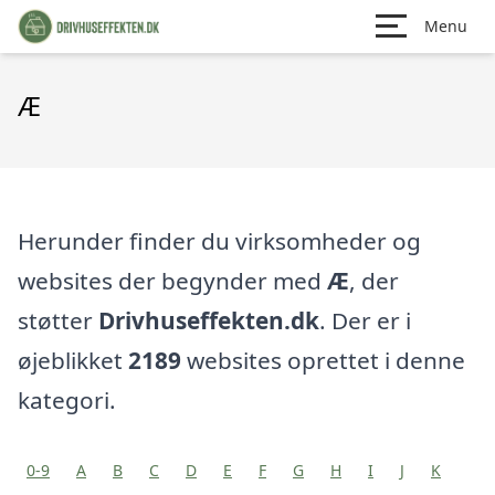
Menu
Æ
Herunder finder du virksomheder og
websites der begynder med
Æ
, der
støtter
Drivhuseffekten.dk
. Der er i
øjeblikket
2189
websites oprettet i denne
kategori.
0-9
A
B
C
D
E
F
G
H
I
J
K