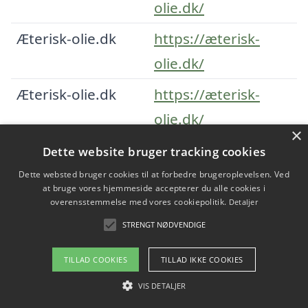
olie.dk/
Æterisk-olie.dk
https://æterisk-
olie.dk/
Æterisk-olie.dk
https://æterisk-
olie.dk/
×
Æterisk-olie.dk
https://æterisk-
Dette website bruger tracking cookies
olie.dk/
Dette websted bruger cookies til at forbedre brugeroplevelsen. Ved
at bruge vores hjemmeside accepterer du alle cookies i
Æterisk-olie.dk
https://æterisk-
overensstemmelse med vores cookiepolitik.
Detaljer
STRENGT NØDVENDIGE
olie.dk/
Æterisk-olie.dk
https://æterisk-
TILLAD COOKIES
TILLAD IKKE COOKIES
olie.dk/
VIS DETALJER