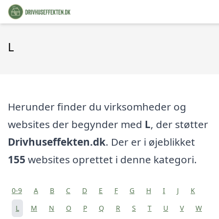
L
Herunder finder du virksomheder og
websites der begynder med
L
, der støtter
Drivhuseffekten.dk
. Der er i øjeblikket
155
websites oprettet i denne kategori.
0-9
A
B
C
D
E
F
G
H
I
J
K
L
M
N
O
P
Q
R
S
T
U
V
W