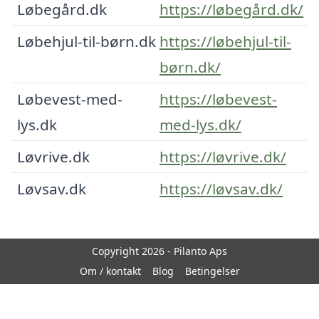
Løbegård.dk
https://løbegård.dk/
Løbehjul-til-børn.dk
https://løbehjul-til-
børn.dk/
Løbevest-med-
https://løbevest-
lys.dk
med-lys.dk/
Løvrive.dk
https://løvrive.dk/
Løvsav.dk
https://løvsav.dk/
Copyright 2026 - Pilanto Aps
Om / kontakt
Blog
Betingelser