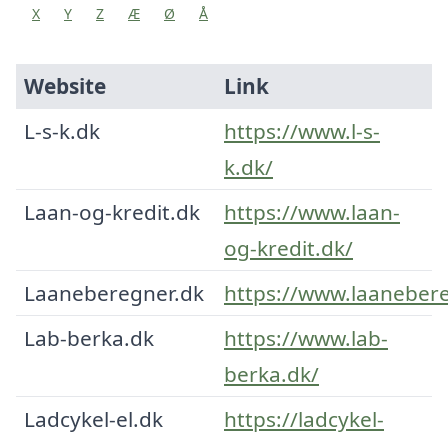
X
Y
Z
Æ
Ø
Å
Website
Link
L-s-k.dk
https://www.l-s-
k.dk/
Laan-og-kredit.dk
https://www.laan-
og-kredit.dk/
Laaneberegner.dk
https://www.laanebere
Lab-berka.dk
https://www.lab-
berka.dk/
Ladcykel-el.dk
https://ladcykel-