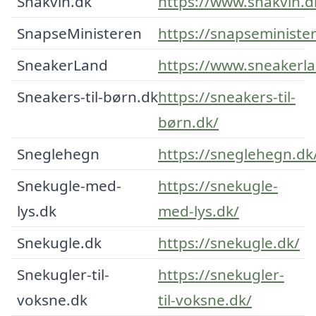
Snakvin.dk
https://www.snakvin.d
SnapseMinisteren
https://snapseministe
SneakerLand
https://www.sneakerla
Sneakers-til-børn.dk
https://sneakers-til-
børn.dk/
Sneglehegn
https://sneglehegn.dk
Snekugle-med-
https://snekugle-
lys.dk
med-lys.dk/
Snekugle.dk
https://snekugle.dk/
Snekugler-til-
https://snekugler-
voksne.dk
til-voksne.dk/