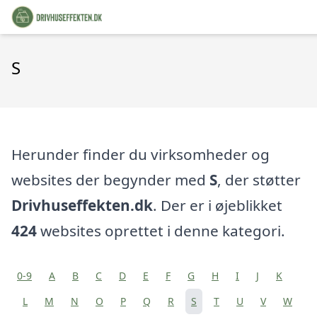
S
Herunder finder du virksomheder og
websites der begynder med
S
, der støtter
Drivhuseffekten.dk
. Der er i øjeblikket
424
websites oprettet i denne kategori.
0-9
A
B
C
D
E
F
G
H
I
J
K
L
M
N
O
P
Q
R
S
T
U
V
W