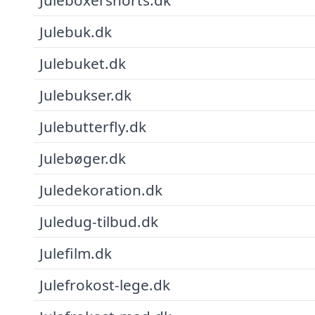
Julebuk.dk
Julebuket.dk
Julebukser.dk
Julebutterfly.dk
Julebøger.dk
Juledekoration.dk
Juledug-tilbud.dk
Julefilm.dk
Julefrokost-lege.dk