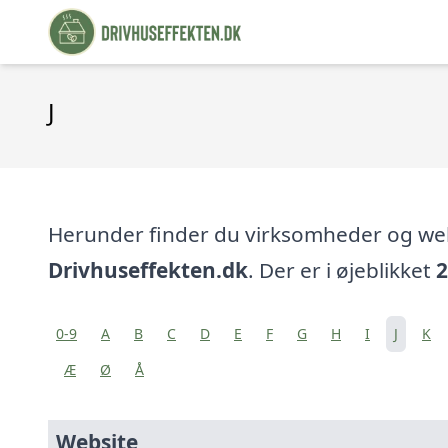
J
Herunder finder du virksomheder og w
Drivhuseffekten.dk
. Der er i øjeblikket
2
0-9
A
B
C
D
E
F
G
H
I
J
K
Æ
Ø
Å
Website