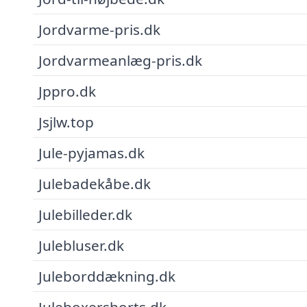
Jordvarme-pris.dk
Jordvarmeanlæg-pris.dk
Jppro.dk
Jsjlw.top
Jule-pyjamas.dk
Julebadekåbe.dk
Julebilleder.dk
Julebluser.dk
Juleborddækning.dk
Juleboxershorts.dk