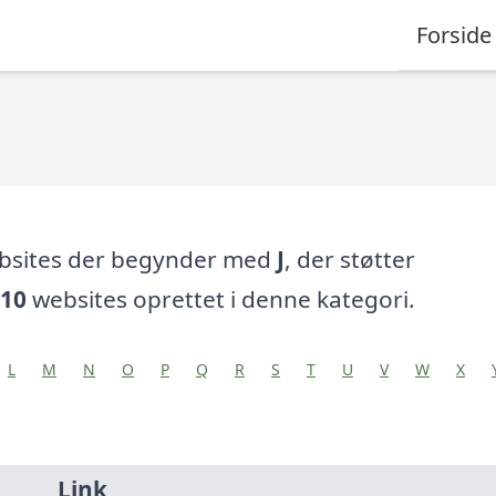
Forside
ebsites der begynder med
J
, der støtter
10
websites oprettet i denne kategori.
L
M
N
O
P
Q
R
S
T
U
V
W
X
Link