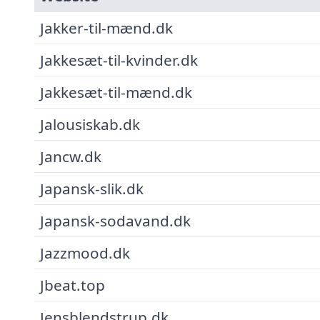
Jakker-til-mænd.dk
Jakkesæt-til-kvinder.dk
Jakkesæt-til-mænd.dk
Jalousiskab.dk
Jancw.dk
Japansk-slik.dk
Japansk-sodavand.dk
Jazzmood.dk
Jbeat.top
Jensblendstrup.dk