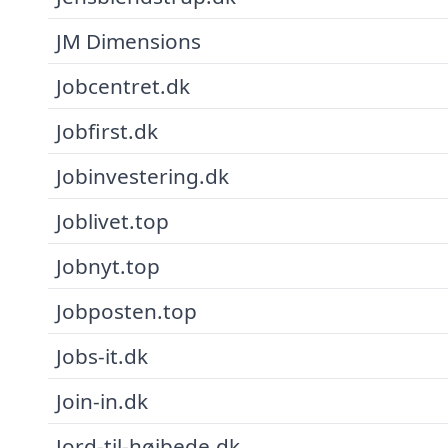
JM Dimensions
Jobcentret.dk
Jobfirst.dk
Jobinvestering.dk
Joblivet.top
Jobnyt.top
Jobposten.top
Jobs-it.dk
Join-in.dk
Jord-til-højbede.dk